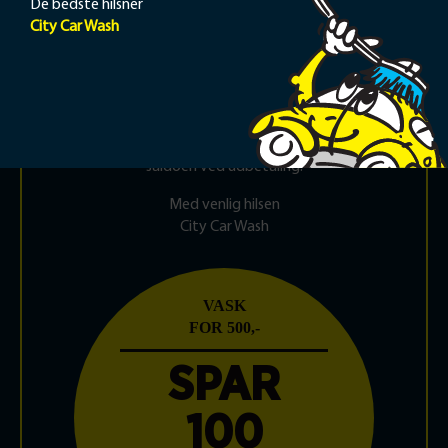
De bedste hilsner
og
kontooplysninger
til info@citycarwash.dk.
City Car Wash
Refunderingen vil blive behandlet inden for 5
hverdage.
Vi gør opmærksom på, at din saldo i systemet vises
inklusiv rabat (20%, 30% eller 35%, afhængigt af den
købte pakkestørrelse). Rabatten vil blive modregnet
saldoen ved udbetaling.
Med venlig hilsen
City Car Wash
VASK
FOR 500,-
SPAR
100