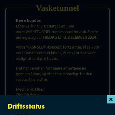
Vasketunnel
Kære kunder,
Efter 21 år har vi besluttet at lukke
vores VASKETUNNEL med manuel forvask. Sidste
åbningsdag var
FREDAG D. 13. DECEMBER 2024
.
Vores "VASK SELV"-koncept fortsætter, så selvom
vores vasketunnel er lukket, vil det fortsat være
muligt at vaske bil hos os.
Det har været en fornøjelse at betjene jer
gennem årene, og vi er taknemmelige for den
støtte, I har vist os.
Med venlig hilsen
City Car Wash
Driftsstatus