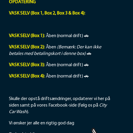
OPDATERING
VASK SELV (Box 1, Box 2, Box 3 & Box 4):
VASKEKLUB
VASK SELV (Box 1):
Åben (normal drift) 🚗
VASK SELV (Box 2):
Åben
(Bemærk: Der kan ikke
betales med betalingskort i denne box)
🚗
Kære VASKEKLUB kunde,
I forbindelse med lukningen af vores VASKETUNNEL
VASK SELV (Box 3):
Åben (normal drift) 🚗
vil vores VASKEKLUB også blive lukket. Dette skyldes,
VASK SELV (Box 4):
Åben (normal drift) 🚗
at der allerede er indregnet rabatter i vores "VASK
SELV"-koncept. Jo flere vaskeminutter man køber,
desto højere rabat.
Skulle der opstå driftsændringer, opdaterer vi her på
Hvis du har indestående på din VASKEKLUB-konto,
siden samt på vores Facebook-side (følg os på
City
når tunnelen lukker d. 13. december 2024, vil dine
Car Wash
).
resterende penge naturligvis blive refunderet.
Vi ønsker jer alle en rigtig god dag
For at få din refundering bedes du sende dit
navn
,
telefonnummer
(hvorpå din VASKEKLUB er oprettet)