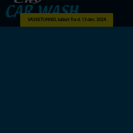
VASKETUNNEL lukket fra d. 13 dec. 2024
For nærmere information, er du velkommen til at kontakte os:
Mail:
info@citycarwash.dk
Tlf: 27 10 67 05 (mandag-fredag kl.9-15)
Adresse:
Industrikrogen 5 – 2635 Ishøj
Menu
Vask selv anlæg
STORVOGNs vask
Vasketunnel